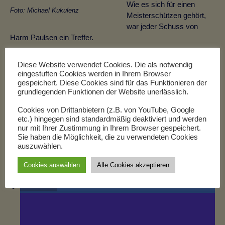
Wie es sich für einen
Foto: Michael Kukulenz
Meisterschützen gehört,
war jeder Schuss von
Harm Paulsen ein Treffer.
Ob der Bogen die nötige Durchschlagskraft aufwies und damit
Diese Website verwendet Cookies. Die als notwendig
das Steinzeitexperiment geglückt ist, wird an dieser Stelle aber
eingestuften Cookies werden in Ihrem Browser
noch nicht verraten!
gespeichert. Diese Cookies sind für das Funktionieren der
grundlegenden Funktionen der Website unerlässlich.
Was ich aber verraten kann: es hat allen riesig viel Spaß
Cookies von Drittanbietern (z.B. von YouTube, Google
gemacht!
etc.) hingegen sind standardmäßig deaktiviert und werden
nur mit Ihrer Zustimmung in Ihrem Browser gespeichert.
Sie haben die Möglichkeit, die zu verwendeten Cookies
auszuwählen.
RSS-feed
Cookies auswählen
Alle Cookies akzeptieren
teilen
teilen