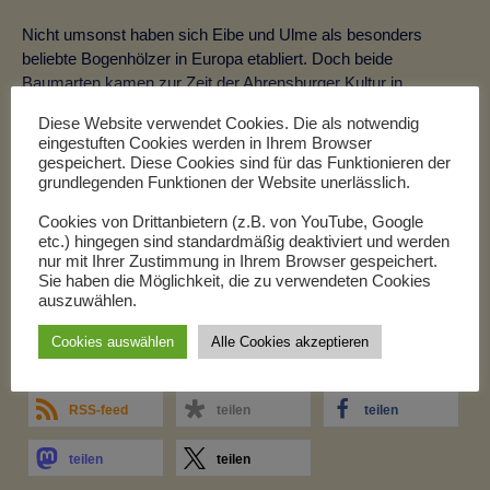
Nicht umsonst haben sich Eibe und Ulme als besonders
beliebte Bogenhölzer in Europa etabliert. Doch beide
Baumarten kamen zur Zeit der Ahrensburger Kultur in
Norddeutschland noch nicht vor. Deshalb konnten Paulsen nur
Diese Website verwendet Cookies. Die als notwendig
Hölzer verwenden, die damals verfügbar waren.
eingestuften Cookies werden in Ihrem Browser
gespeichert. Diese Cookies sind für das Funktionieren der
Ein gewagtes Experiment, denn ob die von Harm Paulsen
grundlegenden Funktionen der Website unerlässlich.
gewählten Holzarten später standhalten werden, wird sich erst
Cookies von Drittanbietern (z.B. von YouTube, Google
zeigen, wenn der Bogen fertig ist und zum ersten Mal
etc.) hingegen sind standardmäßig deaktiviert und werden
gespannt wird.
nur mit Ihrer Zustimmung in Ihrem Browser gespeichert.
Sie haben die Möglichkeit, die zu verwendeten Cookies
Während Harm Paulsen seinen Bogen geduldig
auszuwählen.
zurechtschleift, fängt es wieder an zu regnen. „Macht nichts!“
Cookies auswählen
Alle Cookies akzeptieren
meint Mathis „Ich habe für heute genug im Kasten.“
RSS-feed
teilen
teilen
teilen
teilen