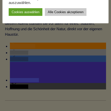
auszuwählen.
Seit jeher faszinieren Nordlichter die Menschen. In Mythen und
Cookies auswählen
Alle Cookies akzeptieren
Legenden wurden sie als Zeichen göttlicher Mächte, als
Vorboten von Unheil – oder als Glücksbringer gedeutet. An
diesem Abend standen sie vor allem für eines: Staunen,
Hoffnung und die Schönheit der Natur, direkt vor der eigenen
Haustür.
RSS-feed
teilen
teilen
teilen
teilen