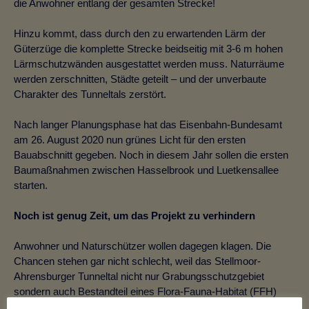
die Anwohner entlang der gesamten Strecke!
Hinzu kommt, dass durch den zu erwartenden Lärm der
Güterzüge die komplette Strecke beidseitig mit 3-6 m hohen
Lärmschutzwänden ausgestattet werden muss. Naturräume
werden zerschnitten, Städte geteilt – und der unverbaute
Charakter des Tunneltals zerstört.
Nach langer Planungsphase hat das Eisenbahn-Bundesamt
am 26. August 2020 nun grünes Licht für den ersten
Bauabschnitt gegeben. Noch in diesem Jahr sollen die ersten
Baumaßnahmen zwischen Hasselbrook und Luetkensallee
starten.
Noch ist genug Zeit, um das Projekt zu verhindern
Anwohner und Naturschützer wollen dagegen klagen. Die
Chancen stehen gar nicht schlecht, weil das Stellmoor-
Ahrensburger Tunneltal nicht nur Grabungsschutzgebiet
sondern auch Bestandteil eines Flora-Fauna-Habitat (FFH)
Gebietes ist und damit den höchsten Schutzstatus auf