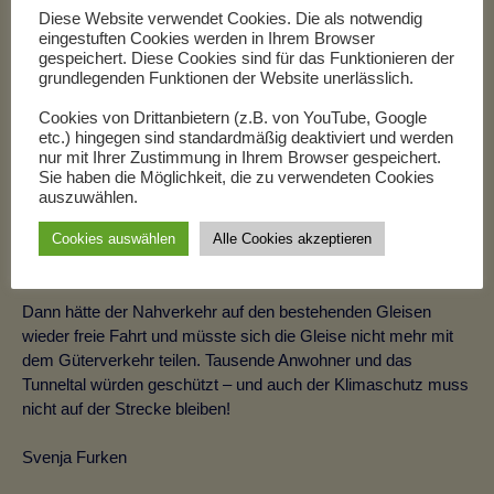
Diese Website verwendet Cookies. Die als notwendig
europäischer Ebene für den Schutz seltener Tiere und
eingestuften Cookies werden in Ihrem Browser
Pflanzen genießt. Eingriffe dürfen hier nur erfolgen, wenn
gespeichert. Diese Cookies sind für das Funktionieren der
zumutbare Alternativen nicht gegeben sind. Im Fall der
grundlegenden Funktionen der Website unerlässlich.
Planung der S4 wurden Alternativen jedoch gar nicht erst
geprüft!
Cookies von Drittanbietern (z.B. von YouTube, Google
etc.) hingegen sind standardmäßig deaktiviert und werden
nur mit Ihrer Zustimmung in Ihrem Browser gespeichert.
Noch ist genug Zeit, um das Trojanische Pferd zu entlarven
Sie haben die Möglichkeit, die zu verwendeten Cookies
und zu stoppen, denn es gäbe durchaus Alternativtrassen, die
auszuwählen.
den transeuropäischen Schienengüterverkehr weiträumig um
das sensible Tunneltal und die vielen dichtbewohnten Gebiete
Cookies auswählen
Alle Cookies akzeptieren
umleiten könnten.
Dann hätte der Nahverkehr auf den bestehenden Gleisen
wieder freie Fahrt und müsste sich die Gleise nicht mehr mit
dem Güterverkehr teilen. Tausende Anwohner und das
Tunneltal würden geschützt – und auch der Klimaschutz muss
nicht auf der Strecke bleiben!
Svenja Furken