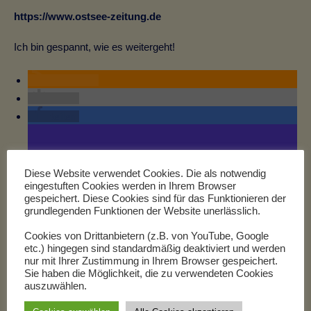
https://www.ostsee-zeitung.de
Ich bin gespannt, wie es weitergeht!
RSS-feed
teilen
teilen
Diese Website verwendet Cookies. Die als notwendig
teilen
eingestuften Cookies werden in Ihrem Browser
teilen
gespeichert. Diese Cookies sind für das Funktionieren der
grundlegenden Funktionen der Website unerlässlich.
Cookies von Drittanbietern (z.B. von YouTube, Google
etc.) hingegen sind standardmäßig deaktiviert und werden
nur mit Ihrer Zustimmung in Ihrem Browser gespeichert.
Kalenderblatt April
ZDF Doku über Megalith-
Sie haben die Möglichkeit, die zu verwendeten Cookies
Bauwerke
auszuwählen.