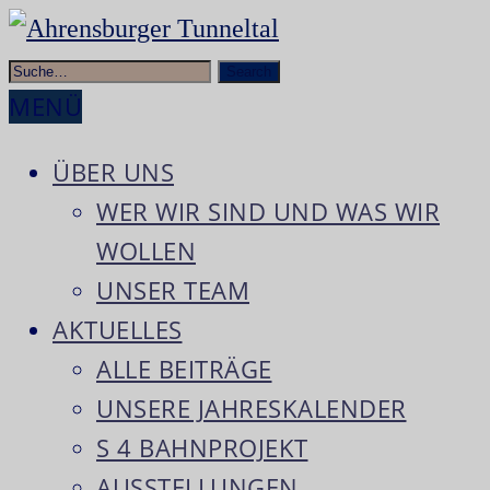
Tal
Zum
Ahrensburger
der
Inhalt
Rentierjäger
MENÜ
Tunneltal
springen
ÜBER UNS
WER WIR SIND UND WAS WIR
WOLLEN
UNSER TEAM
AKTUELLES
ALLE BEITRÄGE
UNSERE JAHRESKALENDER
S 4 BAHNPROJEKT
AUSSTELLUNGEN