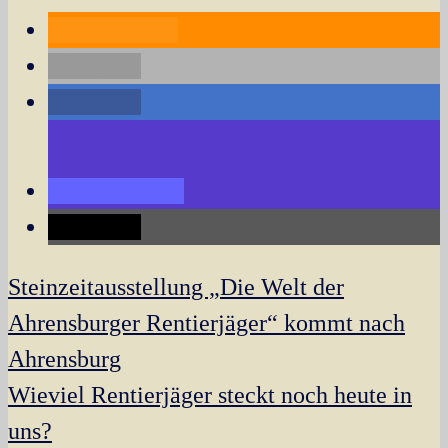
RSS-feed
teilen
teilen
teilen
teilen
Navigation
Steinzeitausstellung „Die Welt der
innerhalb
Ahrensburger Rentierjäger“ kommt nach
eines
Ahrensburg
Beitrags
Wieviel Rentierjäger steckt noch heute in
uns?