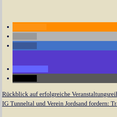
RSS-feed
teilen
teilen
teilen
teilen
Navigation
Rückblick auf erfolgreiche Veranstaltungsre
innerhalb
IG Tunneltal und Verein Jordsand fordern: Tr
eines