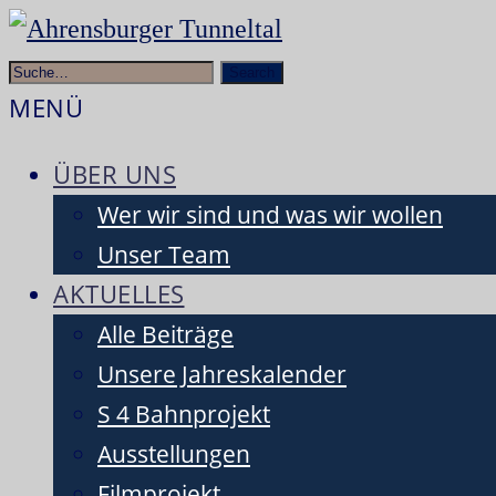
Tal
Zum
Ahrensburger
der
Inhalt
Rentierjäger
MENÜ
Tunneltal
springen
ÜBER UNS
Wer wir sind und was wir wollen
Unser Team
AKTUELLES
Alle Beiträge
Unsere Jahreskalender
S 4 Bahnprojekt
Ausstellungen
Filmprojekt