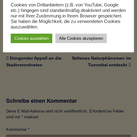
Cookies von Drittanbietern (z.B. von YouTube, Google
etc.) hingegen sind standardmäßig deaktiviert und werden
teilen
nur mit Ihrer Zustimmung in Ihrem Browser gespeichert.
Sie haben die Möglichkeit, die zu verwendeten Cookies
teilen
auszuwählen.
Cookies auswählen
Alle Cookies akzeptieren
Dringender Appell an die
Seltenes Naturphänomen im
Stadtverordneten
Tunneltal entdeckt
Schreibe einen Kommentar
Deine E-Mail-Adresse wird nicht veröffentlicht.
Erforderliche Felder
sind mit
*
markiert
Kommentar
*