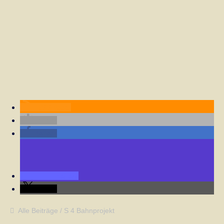
RSS-feed
teilen
teilen
teilen
teilen
Alle Beiträge
S 4 Bahnprojekt