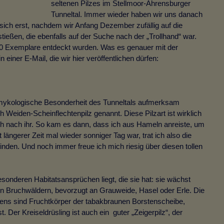
seltenen Pilzes im Stellmoor-Ahrensburger
Tunneltal. Immer wieder haben wir uns danach
 sich erst, nachdem wir Anfang Dezember zufällig auf die
eßen, die ebenfalls auf der Suche nach der „Trollhand“ war.
40 Exemplare entdeckt wurden. Was es genauer mit der
 einer E-Mail, die wir hier veröffentlichen dürfen:
e mykologische Besonderheit des Tunneltals aufmerksam
h Weiden-Scheinflechtenpilz genannt. Diese Pilzart ist wirklich
ich nach ihr. So kam es dann, dass ich aus Hameln anreiste, um
ängerer Zeit mal wieder sonniger Tag war, trat ich also die
inden. Und noch immer freue ich mich riesig über diesen tollen
besonderen Habitatsansprüchen liegt, die sie hat: sie wächst
in Bruchwäldern, bevorzugt an Grauweide, Hasel oder Erle. Die
stens sind Fruchtkörper der tabakbraunen Borstenscheibe,
 Der Kreiseldrüsling ist auch ein guter „Zeigerpilz“, der