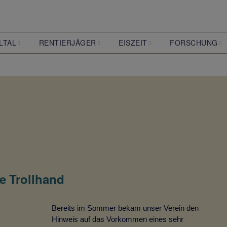
LTAL
RENTIERJÄGER
EISZEIT
FORSCHUNG
lmoor-
Die Entdeckung der
Was ist eine Eiszeit?
Archäologie
rger Tunneltal
Ahrensburger
Rentierjäger
Pflanzen der Eiszeit
Biologie
Wer waren sie?
Klimaforschung
Tunneltal
Wie lebten sie?
Geologie
Was ist eigentlich
Steinzeit?
ie Trollhand
Bereits im Sommer bekam unser Verein den
Hinweis auf das Vorkommen eines sehr