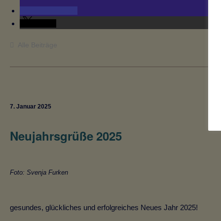
teilen
teilen
Alle Beiträge
7. Januar 2025
Neujahrsgrüße 2025
Foto: Svenja Furken
gesundes, glückliches und erfolgreiches Neues Jahr 2025!