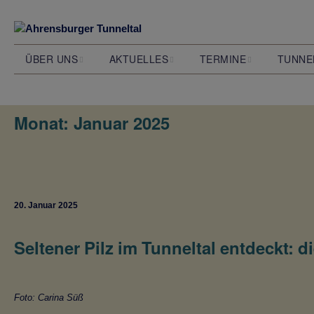
ÜBER UNS
AKTUELLES
TERMINE
TUNNE
Wer wir sind und was wir
Alle Beiträge
Veranstaltungen
Das Stel
wollen
Ahrensbu
Monat:
Januar 2025
Unsere Jahreskalender
Unser Team
Natur
S 4 Bahnprojekt
Wie das 
entstand
Ausstellungen
20. Januar 2025
Filmprojekt
Seltener Pilz im Tunneltal entdeckt: d
Foto: Carina Süß