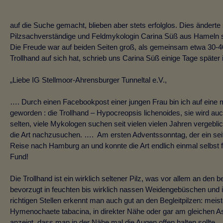
auf die Suche gemacht, blieben aber stets erfolglos. Dies änderte
Pilzsachverständige und Feldmykologin Carina Süß aus Hameln sti
Die Freude war auf beiden Seiten groß, als gemeinsam etwa 30-
Trollhand auf sich hat, schrieb uns Carina Süß einige Tage später in
„Liebe IG Stellmoor-Ahrensburger Tunneltal e.V.,
…. Durch einen Facebookpost einer jungen Frau bin ich auf ein
geworden : die Trollhand – Hypocreopsis lichenoides, sie wird auc
selten, viele Mykologen suchen seit vielen vielen Jahren vergebl
die Art nachzusuchen. …. Am ersten Adventssonntag, der ein seit l
Reise nach Hamburg an und konnte die Art endlich einmal selbst f
Fund!
Die Trollhand ist ein wirklich seltener Pilz, was vor allem an den 
bevorzugt in feuchten bis wirklich nassen Weidengebüschen und 
richtigen Stellen erkennt man auch gut an den Begleitpilzen: mei
Hymenochaete tabacina, in direkter Nähe oder gar am gleichen Ast.
anzeigt, dass man in der Nähe mal die Augen offen halten sollte.