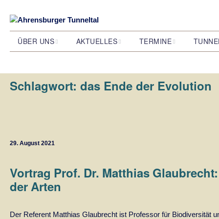
ÜBER UNS
AKTUELLES
TERMINE
TUNNE
Wer wir sind und was wir
Alle Beiträge
Veranstaltungen
Das Stel
wollen
Ahrensbu
Schlagwort:
das Ende der Evolution
Unsere Jahreskalender
Unser Team
Natur
S 4 Bahnprojekt
Wie das 
entstand
Ausstellungen
29. August 2021
Filmprojekt
Vortrag Prof. Dr. Matthias Glaubrech
der Arten
Der Referent Matthias Glaubrecht ist Professor für Biodiversität 