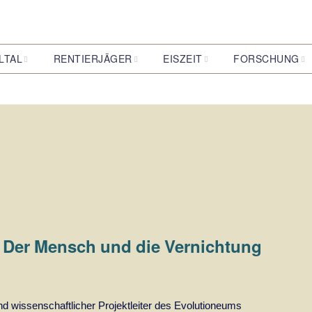
LTAL
RENTIERJÄGER
EISZEIT
FORSCHUNG
lmoor-
Die Entdeckung der
Was ist eine Eiszeit?
Archäologie
rger Tunneltal
Ahrensburger
Rentierjäger
Pflanzen der Eiszeit
Biologie
Wer waren sie?
Klimaforschung
Tunneltal
Wie lebten sie?
Geologie
Was ist eigentlich
Steinzeit?
t: Der Mensch und die Vernichtung
und wissenschaftlicher Projektleiter des Evolutioneums