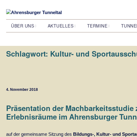
ÜBER UNS
AKTUELLES
TERMINE
TUNNE
Wer wir sind und was wir
Alle Beiträge
Veranstaltungen
Das Stel
wollen
Ahrensbu
Schlagwort:
Kultur- und Sportaussc
Unsere Jahreskalender
Unser Team
Natur
S 4 Bahnprojekt
Wie das 
entstand
Ausstellungen
4. November 2018
Filmprojekt
Präsentation der Machbarkeitsstudie 
Erlebnisräume im Ahrensburger Tunne
auf der gemeinsame Sitzung des
Bildungs-, Kultur- und Spor