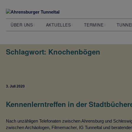
ÜBER UNS
AKTUELLES
TERMINE
TUNNE
Wer wir sind und was wir
Alle Beiträge
Veranstaltungen
Das Stel
wollen
Ahrensbu
Schlagwort:
Knochenbögen
Unsere Jahreskalender
Unser Team
Natur
S 4 Bahnprojekt
Wie das 
entstand
Ausstellungen
3. Juli 2020
Filmprojekt
Kennenlerntreffen in der Stadtbüche
Nach unzähligen Telefonaten zwischen Ahrensburg und Schleswig is
zwischen Archäologen, Filmemacher, IG Tunneltal und beratende