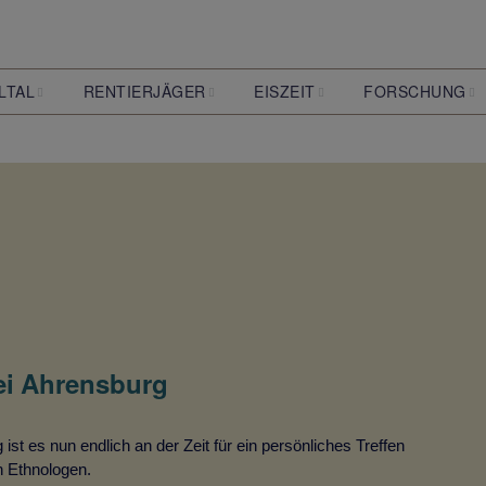
LTAL
RENTIERJÄGER
EISZEIT
FORSCHUNG
lmoor-
Die Entdeckung der
Was ist eine Eiszeit?
Archäologie
rger Tunneltal
Ahrensburger
Rentierjäger
Pflanzen der Eiszeit
Biologie
Wer waren sie?
Klimaforschung
Tunneltal
Wie lebten sie?
Geologie
Was ist eigentlich
Steinzeit?
rei Ahrensburg
t es nun endlich an der Zeit für ein persönliches Treffen
n Ethnologen.