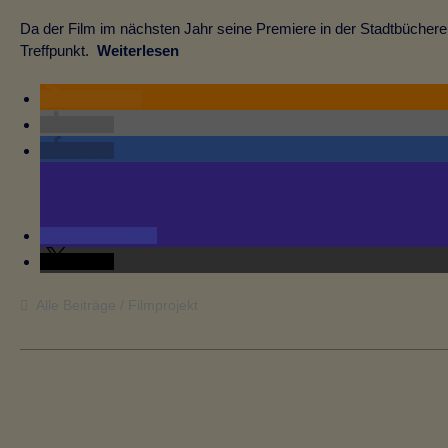
Da der Film im nächsten Jahr seine Premiere in der Stadtbücherei 
Treffpunkt.
Weiterlesen
RSS-feed
teilen
teilen
teilen
teilen
Alle Beiträge
Filmprojekt